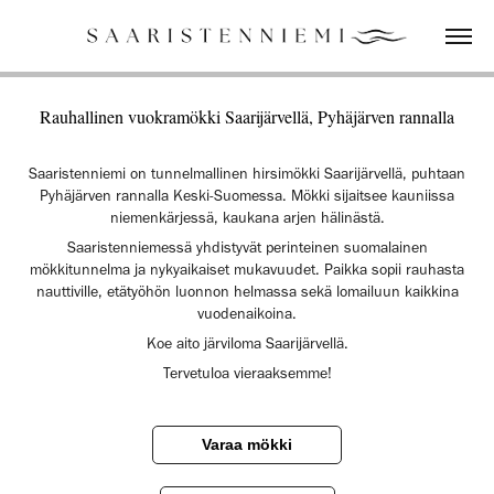
Rauhallinen vuokramökki Saarijärvellä, Pyhäjärven rannalla
Saaristenniemi on tunnelmallinen hirsimökki Saarijärvellä, puhtaan
Pyhäjärven rannalla Keski-Suomessa. Mökki sijaitsee kauniissa
niemenkärjessä, kaukana arjen hälinästä.
Saaristenniemessä yhdistyvät perinteinen suomalainen
mökkitunnelma ja nykyaikaiset mukavuudet. Paikka sopii rauhasta
nauttiville, etätyöhön luonnon helmassa sekä lomailuun kaikkina
vuodenaikoina.
Koe aito järviloma Saarijärvellä.
Tervetuloa vieraaksemme!
Varaa mökki